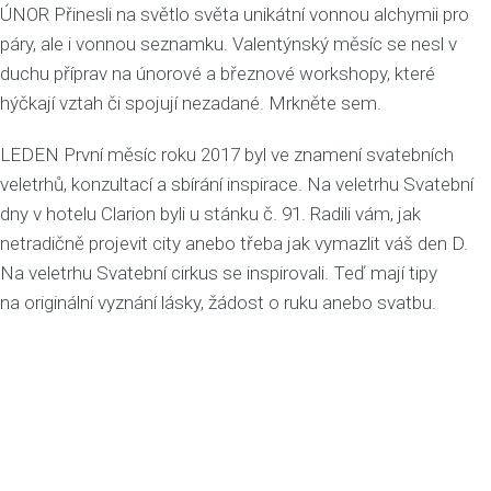
ÚNOR Přinesli na světlo světa unikátní vonnou alchymii pro
páry, ale i vonnou seznamku. Valentýnský měsíc se nesl v
duchu příprav na únorové a březnové workshopy, které
hýčkají vztah či spojují nezadané. Mrkněte sem.
LEDEN První měsíc roku 2017 byl ve znamení svatebních
veletrhů, konzultací a sbírání inspirace. Na veletrhu Svatební
dny v hotelu Clarion byli u stánku č. 91. Radili vám, jak
netradičně projevit city anebo třeba jak vymazlit váš den D.
Na veletrhu Svatební cirkus se inspirovali. Teď mají tipy
na originální vyznání lásky, žádost o ruku anebo svatbu.