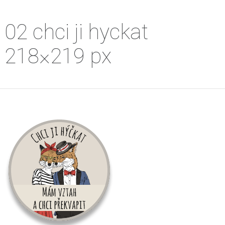
02 chci ji hyckat
218×219 px