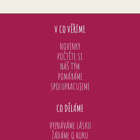
V CO VĚŘÍME
NOVINKY
POČTĚTE SI
NÁŠ TÝM
POMÁHÁME
SPOLUPRACUJEME
CO DĚLÁME
VYZNÁVÁME LÁSKU
ŽÁDÁME O RUKU