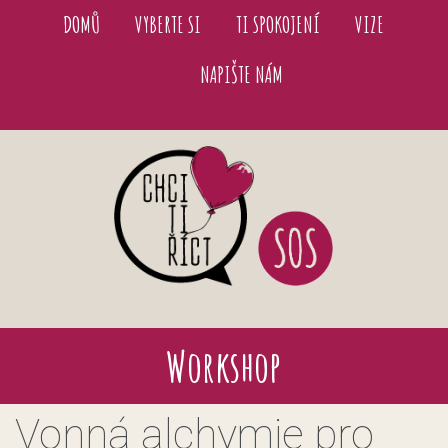
DOMŮ
VYBERTE SI
TI SPOKOJENÍ
VIZE
NAPIŠTE NÁM
Workshop
Vonná alchymie pro