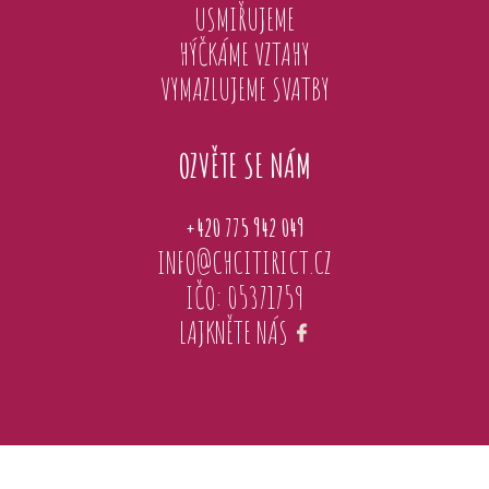
USMIŘUJEME
HÝČKÁME VZTAHY
VYMAZLUJEME SVATBY
OZVĚTE SE NÁM
+420 775 942 049
INFO@CHCITIRICT.CZ
IČO: 05371759
LAJKNĚTE NÁS